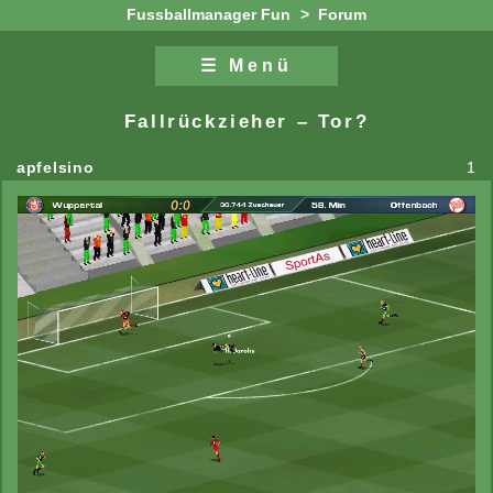
Fussballmanager Fun
>
Forum
☰ Menü
Zum Inhalt
Zur Navigation
Fallrückzieher – Tor?
apfelsino
1