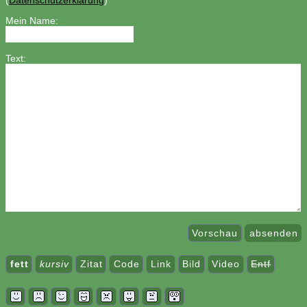
(
Datenschutzerklärung
)
Mein Name:
Text:
Vorschau
absenden
fett
kursiv
Zitat
Code
Link
Bild
Video
Entf